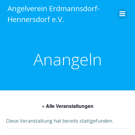
Zum
Angelverein Erdmannsdorf-
Inhalt
Hennersdorf e.V.
springen
Anangeln
« Alle Veranstaltungen
Diese Veranstaltung hat bereits stattgefunden.